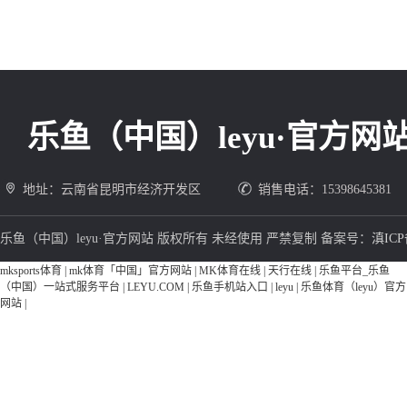
乐鱼（中国）leyu·官方网
地址：云南省昆明市经济开发区
销售电话：15398645381
乐鱼（中国）leyu·官方网站 版权所有 未经使用 严禁复制 备案号：
滇ICP
mksports体育
|
mk体育「中国」官方网站
|
MK体育在线
|
天行在线
|
乐鱼平台_乐鱼
（中国）一站式服务平台
|
LEYU.COM
|
乐鱼手机站入口
|
leyu
|
乐鱼体育（leyu）官方
网站
|