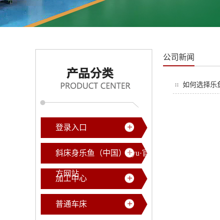
公司新闻
如何选择乐鱼
登录入口
斜床身乐鱼（中国）leyu·官
方网站
加工中心
普通车床