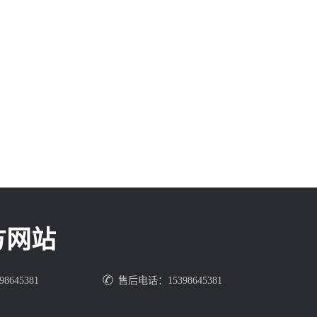
方网站
645381
售后电话：15398645381