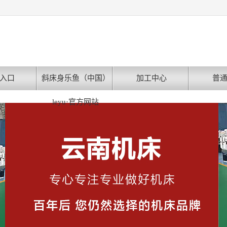
入口
斜床身乐鱼（中国）
加工中心
普
leyu·官方网站