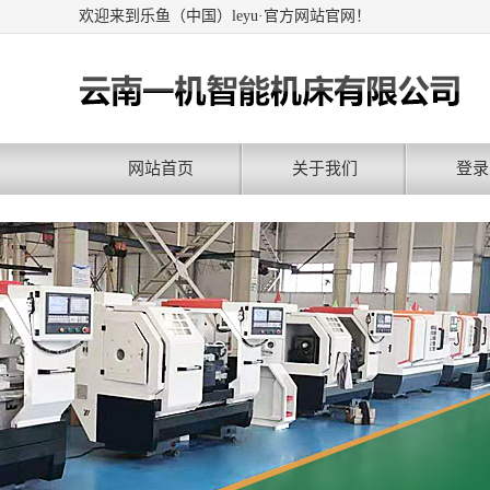
欢迎来到乐鱼（中国）leyu·官方网站官网！
网站首页
关于我们
登录